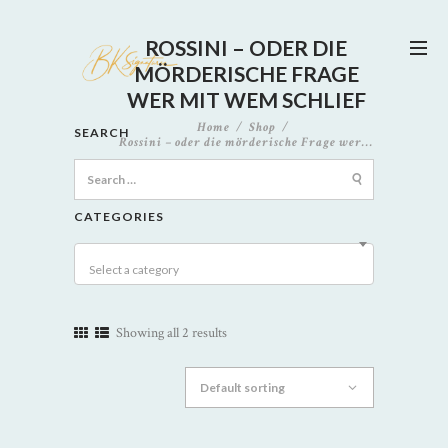
ROSSINI – ODER DIE
MÖRDERISCHE FRAGE
WER MIT WEM SCHLIEF
Home
Shop
SEARCH
Rossini – oder die mörderische Frage wer...
Search
for:
CATEGORIES
Select a category
Showing all 2 results