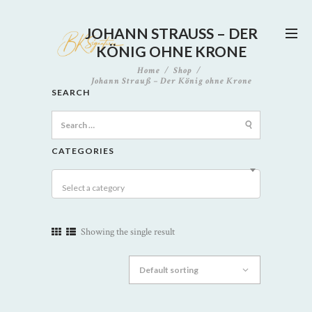
JOHANN STRAUSS – DER K
ÖNIG OHNE KRONE
Home
Shop
Johann Strauß – Der König ohne Krone
SEARCH
Search
for:
CATEGORIES
Select a category
Showing the single result